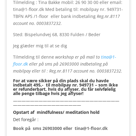
Tilmelding : Tina Bakke mobil: 26 90 30 00 eller email:
tina@1-floor.dk Med betaling til: mobilpay nr. 949731-
TBFN APS /1-floor eller bank indbetaling
Reg.nr.8117
account no. 0003837232.
Sted: Bispelundvej 68, 8330 Fulden / Beder
Jeg glæder mig til at se dig
Tilmelding til denne
workshop er på mail to
tina@1-
floor.dk
eller på sms på 26903000 indbetaling på
mobilpay eller til : Reg.nr.8117 account no. 0003837232.
For at være sikker på din plads skal du havde
indbetalt 495,- til mobilpay nr. 949731 – som ikke
er refunderbart, hvis du aflyser, du får selvfølelig
alle penge tilbage hvis jeg aflyser!
—————————————————————————
————————————————
Opstart af mindfulness/ meditation hold
Det foregår :
Book på sms 26903000 eller tina@1-floor.dk