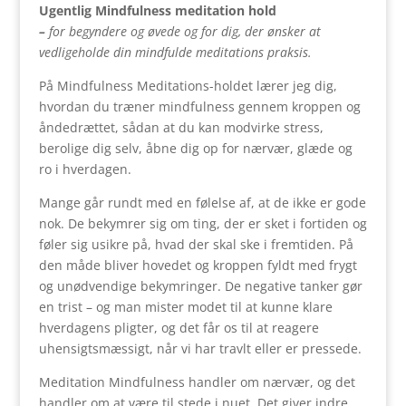
Ugentlig Mindfulness meditation hold
–
for begyndere og øvede og for dig, der ønsker at
vedligeholde din mindfulde meditations praksis.
På Mindfulness Meditations-holdet lærer jeg dig,
hvordan du træner mindfulness gennem kroppen og
åndedrættet, sådan at du kan modvirke stress,
berolige dig selv, åbne dig op for nærvær, glæde og
ro i hverdagen.
Mange går rundt med en følelse af, at de ikke er gode
nok. De bekymrer sig om ting, der er sket i fortiden og
føler sig usikre på, hvad der skal ske i fremtiden. På
den måde bliver hovedet og kroppen fyldt med frygt
og unødvendige bekymringer. De negative tanker gør
en trist – og man mister modet til at kunne klare
hverdagens pligter, og det får os til at reagere
uhensigtsmæssigt, når vi har travlt eller er pressede.
Meditation Mindfulness handler om nærvær, og det
handler om at være til stede i nuet. Det giver indre