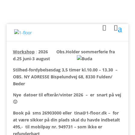
Workshop
:
2026 Obs.Holder sommerferie fra
d.25 juni-3 august
Stilhed-fordybelsesdag 3,5 timer kl.10.00 – 13.30 –
OBS. NY ADRESSE Bispelundvej 68, 8330 Fulden/
Beder
Nye datoer til efterår/vinter 2026 – er snart på vej
🙂
Book på sms 26903000 eller tina@1-floor.dk – for
at være sikker på din plads skal du havde indbetalt
495,- til mobilpay nr. 949731 – som ikke er
refunderbart