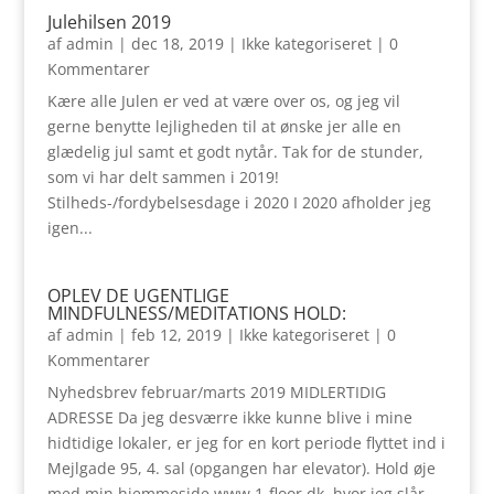
Julehilsen 2019
af
admin
|
dec 18, 2019
|
Ikke kategoriseret
| 0
Kommentarer
Kære alle Julen er ved at være over os, og jeg vil
gerne benytte lejligheden til at ønske jer alle en
glædelig jul samt et godt nytår. Tak for de stunder,
som vi har delt sammen i 2019!
Stilheds-/fordybelsesdage i 2020 I 2020 afholder jeg
igen...
OPLEV DE UGENTLIGE
MINDFULNESS/MEDITATIONS HOLD:
af
admin
|
feb 12, 2019
|
Ikke kategoriseret
| 0
Kommentarer
Nyhedsbrev februar/marts 2019 MIDLERTIDIG
ADRESSE Da jeg desværre ikke kunne blive i mine
hidtidige lokaler, er jeg for en kort periode flyttet ind i
Mejlgade 95, 4. sal (opgangen har elevator). Hold øje
med min hjemmeside www.1-floor.dk, hvor jeg slår